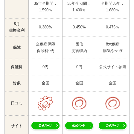
35年全期間：
35年全期間：
全期間35年：
1.590％
1.400％
1.680％
8月
0.380%
0.450%
0.475％
借換金利
全疾病保障
団信
8大疾病
保障
保険料0円
災害特約
病気やケガ
保証料
0円
0円
公式サイト参照
対象
全国
全国
全国
口コミ
サイト