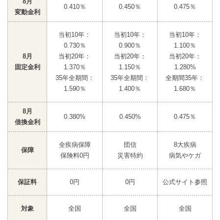
8月
0.410％
0.450％
0.475％
変動金利
当初10年：
当初10年：
当初10年：
0.730％
0.900％
1.100％
8月
当初20年：
当初20年：
当初20年：
固定金利
1.370％
1.150％
1.280%
35年全期間：
35年全期間：
全期間35年：
1.590％
1.400％
1.680％
8月
0.380%
0.450%
0.475％
借換金利
全疾病保障
団信
8大疾病
保障
保険料0円
災害特約
病気やケガ
保証料
0円
0円
公式サイト参照
対象
全国
全国
全国