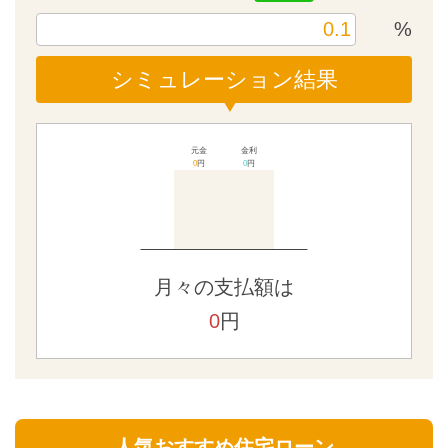
%
シミュレーション結果
元金
金利
0
円
0
円
月々の支払額は
0
円
人気おすすめ住宅ローン