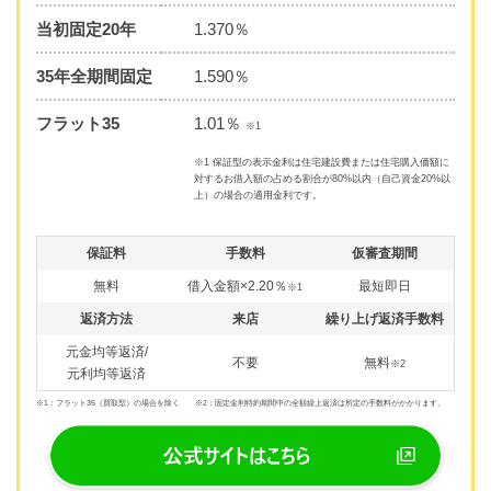
当初固定20年
1.370％
35年全期間固定
1.590％
フラット35
1.01％
※1
※1 保証型の表示金利は住宅建設費または住宅購入価額に
対するお借入額の占める割合が80%以内（自己資金20%以
上）の場合の適用金利です。
保証料
手数料
仮審査期間
無料
借入金額×2.20％
最短即日
※1
返済方法
来店
繰り上げ返済手数料
元金均等返済/
不要
無料
※2
元利均等返済
※1：フラット35（買取型）の場合を除く ※2：固定金利特約期間中の全額繰上返済は所定の手数料がかかります。