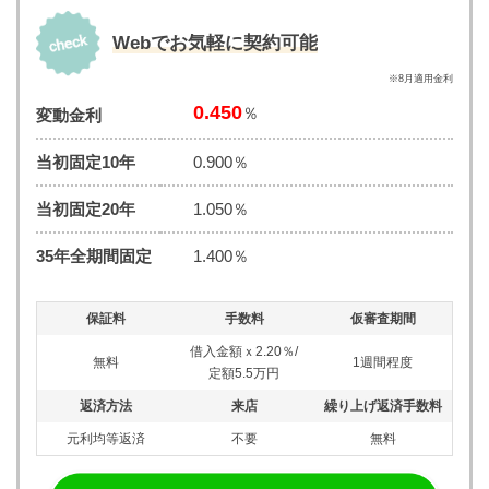
Webでお気軽に契約可能
※8月適用金利
0.450
％
変動金利
当初固定10年
0.900％
当初固定20年
1.050％
35年全期間固定
1.400％
保証料
手数料
仮審査期間
借入金額ｘ2.20％/
無料
1週間程度
定額5.5万円
返済方法
来店
繰り上げ返済手数料
元利均等返済
不要
無料