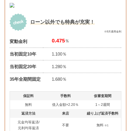
ローン以外でも特典が充実！
※8月適用金利
0.475
％
変動金利
当初固定10年
1.100％
当初固定20年
1.280％
35年全期間固定
1.680％
保証料
手数料
仮審査期間
無料
借入金額×2.20％
1～2週間
返済方法
来店
繰り上げ返済手数料
元金均等返済/
不要
無料
※1
元利均等返済