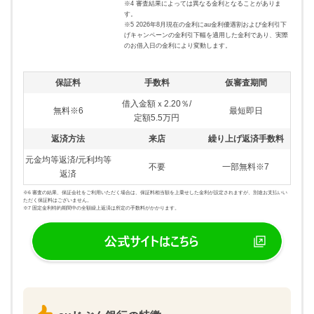
※4 審査結果によっては異なる金利となることがありま
す。
※5 2026年8月現在の金利にau金利優遇割および金利引下
げキャンペーンの金利引下幅を適用した金利であり、実際
のお借入日の金利により変動します。
保証料
手数料
仮審査期間
借入金額ｘ2.20％/
無料※6
最短即日
定額5.5万円
返済方法
来店
繰り上げ返済手数料
元金均等返済/元利均等
不要
一部無料※7
返済
※6 審査の結果、保証会社をご利用いただく場合は、保証料相当額を上乗せした金利が設定されますが、別途お支払いい
ただく保証料はございません。
※7 固定金利特約期間中の全額繰上返済は所定の手数料がかかります。