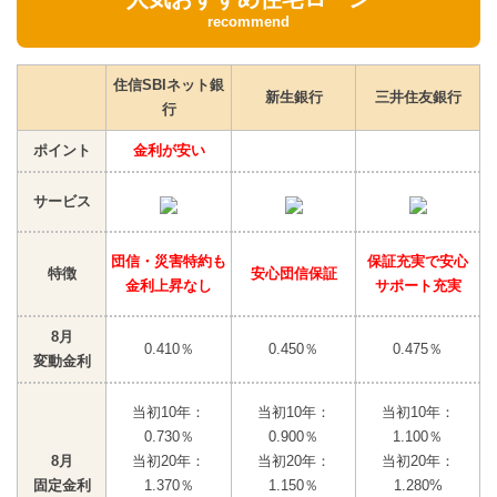
recommend
住信SBIネット銀
新生銀行
三井住友銀行
行
ポイント
金利が安い
サービス
団信・災害特約も
保証充実で安心
特徴
安心団信保証
金利上昇なし
サポート充実
8月
0.410％
0.450％
0.475％
変動金利
当初10年：
当初10年：
当初10年：
0.730％
0.900％
1.100％
8月
当初20年：
当初20年：
当初20年：
固定金利
1.370％
1.150％
1.280%