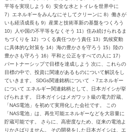
平等を実現しよう 6）安全な水とトイレを世界中に
7）エネルギーをみんなにそしてクリーンに 8）働きが
いも経済成長も 9）産業と技術革新の基盤をつくろう
10）人や国の不平等をなくそう 11）住み続けられるま
ちづくりを 12）つくる責任つかう責任 13）気候変動
に具体的な対策を 14）海の豊かさを守ろう 15）陸の
豊かさも守ろう 16）平和と公正をすべての人に 17）
パートナーシップで目標を達成しよう 次に、これらの
目標の中で、投資に関連があるものについて解説をし
ていきます。 SDGs関連銘柄について ・7エネルギー
について エネルギー関連銘柄として、日本ガイシが挙
げられます。 日本ガイシはメガワット級の電力貯蔵、
「NAS電池」を初めて実用化した会社です。 この
「NAS電池」は、再生可能エネルギーなどを大容量に
貯蔵可能です。 さらに、高密度なため、従来の電池よ
りかさばりません。 その開発をした日本ガイシは、エ