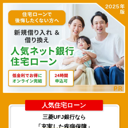
人気住宅ローン
三菱UFJ銀行なら
「
充実した疾病保障
」